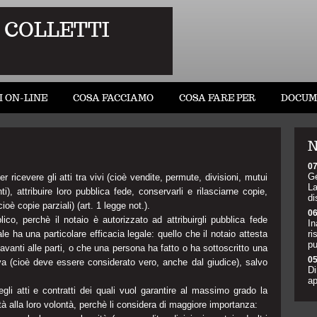
 COLLETTI
I ON-LINE
COSA FACCIAMO
COSA FARE PER
DOCUM
N
07
Ge
per ricevere gli atti tra vivi (cioè vendite, permute, divisioni, mutui
La
i), attribuire loro pubblica fede, conservarli e rilasciarne copie,
di
 cioè copie parziali) (art. 1 legge not.).
06
lico, perchè il notaio è autorizzato ad attribuirgli pubblica fede
In
le ha una particolare efficacia legale: quello che il notaio attesta
ri
pu
o davanti alle parti, o che una persona ha fatto o ha sottoscritto una
05
ova (cioè deve essere considerato vero, anche dal giudice), salvo
Di
ap
egli atti e contratti dei quali vuol garantire al massimo grado la
rmità alla loro volontà, perchè li considera di maggiore importanza: