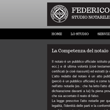
FEDERICO
STUDIO NOTARILE
HOME
LO STUDIO
SERVIZ
La Competenza del notaio
Il notaio è un pubblico ufficiale istituito 
ecc.) e di ultima volontà (cioè testament
certificati (e cioè riassunti) ed estratti (e
L'atto redatto dal notaio è un atto pubb
(perciò è un pubblico ufficiale) e come ta
nell'atto notarile (es.: che ha letto l'att
dichiarazione davanti a lui) fa piena pr
che sia accertato il reato di falso.
La legge prescrive l'atto notarile per qu
legalità, l'identità delle parti e la confo