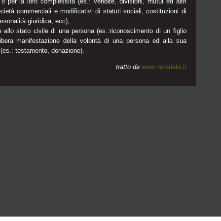
o per la loro complessità (es.: vendite, divisioni, mutui ed altri
società commerciali e modificativi di statuti sociali, costituzioni di
rsonalità giuridica, ecc);
e allo stato civile di una persona (es.:riconoscimento di un figlio
a libera manifestazione della volontà di una persona ed alla sua
o (es.: testamento, donazione).
tratto da
www.notariato.it